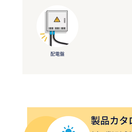
配電盤
製品カタ