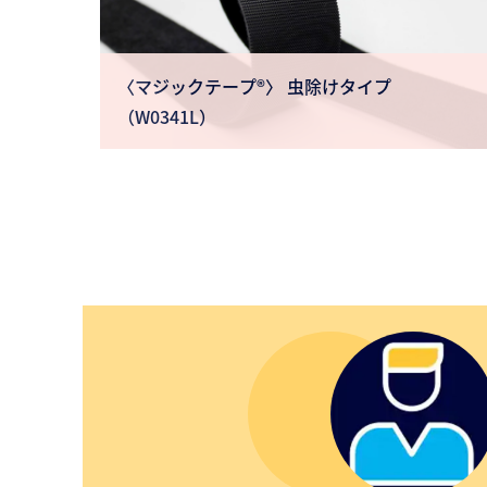
〈マジックテープ®〉 虫除けタイプ
（W0341L）