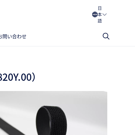
日
本
語
お問い合わせ
20Y.00）