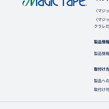
〈マジッ
〈マジ
クラレ
製品情
製品情
取付け
製品へ
取付け