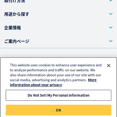
取付け方法
用途から探す
企業情報
ご案内ページ
株式会社クラレ ウェブサイト
This website uses cookies to enhance user experience and
プライバシーポリシー
to analyze performance and traffic on our website. We
also share information about your use of our site with our
アクセスデータの取扱いについて
social media, advertising and analytics partners.
More
information about your privacy
All rights reserved.
Do Not Sell My Personal Information
Copyright© Kuraray Fastening Co.,Ltd.
OK